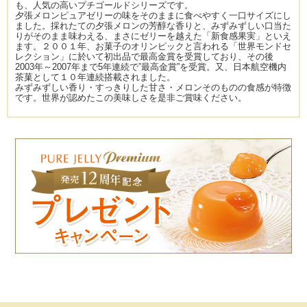
も、人気の高いプチゴールドシリーズです。
夕張メロンピュアゼリーの味をそのままに食べやすく一口サイズにし
ました。採れたての夕張メロンの芳醇な香りと、みずみずしい口当た
りがそのまま味わえる、まさにゼリーを越えた「新食感果実」といえ
ます。２００１年、お菓子のオリンピックと言われる「世界モンドセ
レクション」に於いて初出品で最高金賞を受賞しており、その後
2003年～2007年まで5年連続で”最高金賞”を受賞。又、日本航空機内
茶菓として１０年連続搭載されました。
みずみずしい香り・すっきりした甘さ・メロンそのものの食感が特徴
です。世界が認めたこの美味しさを是非ご賞味ください。