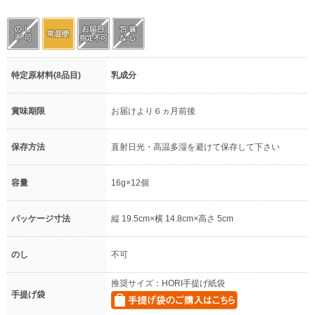
特定原材料(8品目)
乳成分
賞味期限
お届けより６ヵ月前後
保存方法
直射日光・高温多湿を避けて保存して下さい
容量
16g×12個
パッケージ寸法
縦 19.5cm×横 14.8cm×高さ 5cm
のし
不可
推奨サイズ：HORI手提げ紙袋
手提げ袋