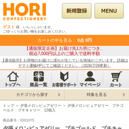
ゲスト
様、いらっしゃいませ。
ごゆっくりお買い物をお楽しみください。
カートの中を見る
：
0点
0円
【通販限定企画】お届け先1カ所につき、
税込7,000円以上のご購入で送料半額
【通信販売】お荷物のお届けに遅れが生じている地域がございます。詳細は
ヤマト運輸HPにてご確認ください。（2026/7/29更新）
カテゴリから探す
特集を見る
トップ
＞
夕張メロンピュアゼリー
＞
夕張メロンピュアゼリー プチゴ
ールド プチキャリー 12個入
商品番号：0301075
夕張メロンピュアゼリー プチゴールド プチキャ