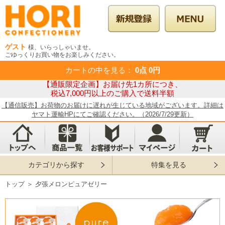
ゲスト
様、いらっしゃいませ。
ごゆっくりお買い物をお楽しみください。
カートの中を見る
：
0点
0円
【通販限定企画】お届け先1カ所につき、
税込7,000円以上のご購入で送料半額
【通信販売】お荷物のお届けに遅れが生じている地域がございます。詳細は
ヤマト運輸HPにてご確認ください。（2026/7/29更新）
カテゴリから探す
特集を見る
トップ
＞
夕張メロンピュアゼリー