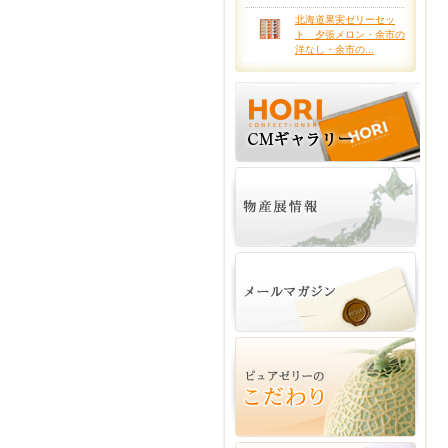
北海道果実ゼリーセッ
ト 夕張メロン・余市の
洋なし・余市の...