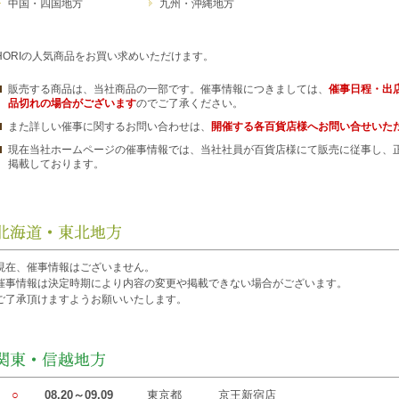
中国・四国地方
九州・沖縄地方
HORIの人気商品をお買い求めいただけます。
販売する商品は、当社商品の一部です。催事情報につきましては、
催事日程・出
品切れの場合がございます
のでご了承ください。
また詳しい催事に関するお問い合わせは、
開催する各百貨店様へお問い合せいた
現在当社ホームページの催事情報では、当社社員が百貨店様にて販売に従事し、
掲載しております。
現在、催事情報はございません。
催事情報は決定時期により内容の変更や掲載できない場合がございます。
ご了承頂けますようお願いいたします。
○
08.20～09.09
東京都
京王新宿店