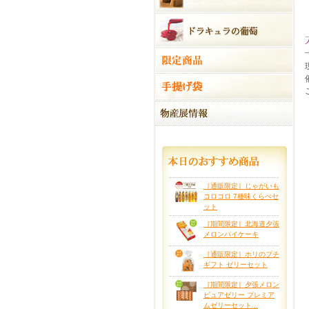
［通販限定］じゃがいも
コロコロ 7種味くらべセ
ット
［期間限定］北海道夕張
メロンパイケーキ
［通販限定］ホリのプチ
ギフト ゼリーセット
［期間限定］夕張メロン
ピュアゼリー プレミア
ムゼリーセット...