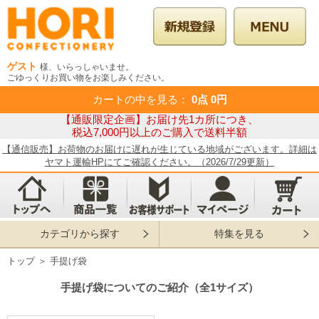
ゲスト
様、いらっしゃいませ。
ごゆっくりお買い物をお楽しみください。
カートの中を見る
：
0点
0円
【通販限定企画】お届け先1カ所につき、
税込7,000円以上のご購入で送料半額
【通信販売】お荷物のお届けに遅れが生じている地域がございます。詳細は
ヤマト運輸HPにてご確認ください。（2026/7/29更新）
カテゴリから探す
特集を見る
トップ
＞
手提げ袋
手提げ袋についてのご紹介（全1サイズ）