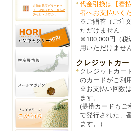
代金引換は【着
北海道果実ゼリーセッ
ト 夕張メロン・余市の
者へお支払いく
洋なし・余市の...
※ご贈答（ご注
ただけません。
※100,000
用いただけませ
クレジットカー
クレジットカー
のカードがご利
※お支払い回数
ます。
(提携カードもご
で発行された、番
ます。）