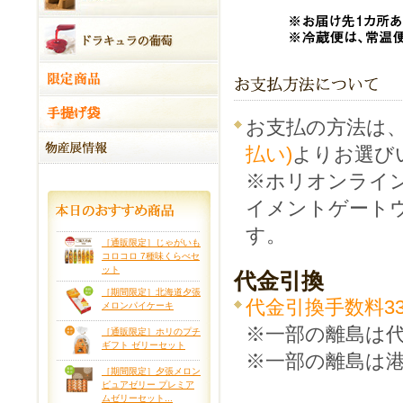
お支払の方法は
払い)
よりお選び
※ホリオンライ
イメントゲート
す。
［通販限定］じゃがいも
コロコロ 7種味くらべセ
ット
代金引換
［期間限定］北海道夕張
代金引換手数料3
メロンパイケーキ
※一部の離島は
［通販限定］ホリのプチ
ギフト ゼリーセット
※一部の離島は
［期間限定］夕張メロン
ピュアゼリー プレミア
ムゼリーセット...