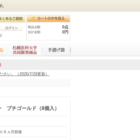
0点
商品点数:
0円
合計金額:
額
。（2026/7/29更新）
ー プチゴールド（8個入）
り６ヵ月前後