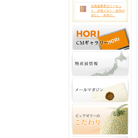
北海道果実ゼリーセッ
ト 夕張メロン・余市の
洋なし・余市の...