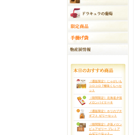
［通販限定］じゃがいも
コロコロ 7種味くらべセ
ット
［期間限定］北海道夕張
メロンパイケーキ
［通販限定］ホリのプチ
ギフト ゼリーセット
［期間限定］夕張メロン
ピュアゼリー プレミア
ムゼリーセット...