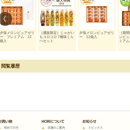
夕張メロンピュアゼリ
［通販限定］じゃがい
夕張メロンピュアゼリ
［期間
ー プレミアム 12
もコロコロ 7種味くら
ー 12個入
ンピュ
個入
べセット
ミアム
閲覧履歴
初めての方
店舗のご案内
トピックス