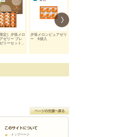
限定］夕張メロ
夕張メロンピュアゼリ
夕張メロンピュアゼリ
夕張メロン 
アゼリー プレ
ー 6個入
ー プレミアム 16
アゼリー 8
ゼリーセット...
個入
トップページ