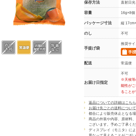
保存方法
直射日光
容量
16g×8個
パッケージ寸法
縦 17cm
のし
不可
推奨サイ
手提げ袋
配送
常温便
不可
※天候等
お届け日指定
能性がご
ることが
返品についての詳細はこちら
お届け先ごとの送料について
都合により販売休止となる場
商品の外装や内容、原材料、
ございます。予めご了承くだ
ディスプレイ（モニタ）によ
異なって見えることがござい