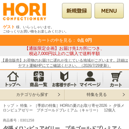
ゲスト
様、いらっしゃいませ。
ごゆっくりお買い物をお楽しみください。
カートの中を見る
：
0点
0円
【通販限定企画】お届け先1カ所につき、
税込7,000円以上のご購入で送料半額
【通信販売】お荷物のお届けに遅れが生じている地域がございます。詳細は
ヤマト運輸HPにてご確認ください。（2026/7/29更新）
カテゴリから探す
特集を見る
トップ
＞
特集
＞
［季節の特集］HORIの夏のお取り寄せ2026
＞
夕張メ
ロンピュアゼリー プチゴールドプレミアム（キャリー） 12個入
商品番号：0301258
夕張メロンピュアゼリー プチゴールドプレミアム