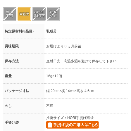
特定原材料(8品目)
乳成分
賞味期限
お届けより６ヵ月前後
保存方法
直射日光・高温多湿を避けて保存して下さい
容量
16g×12個
パッケージ寸法
縦 20cm×横 14cm×高さ 4.5cm
のし
不可
推奨サイズ：HORI手提げ紙袋
手提げ袋