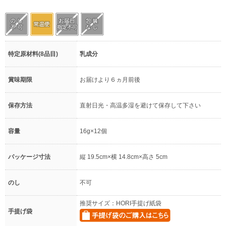
特定原材料(8品目)
乳成分
賞味期限
お届けより６ヵ月前後
保存方法
直射日光・高温多湿を避けて保存して下さい
容量
16g×12個
パッケージ寸法
縦 19.5cm×横 14.8cm×高さ 5cm
のし
不可
推奨サイズ：HORI手提げ紙袋
手提げ袋