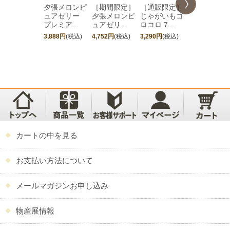
夕張メロンピ
［期間限定］
［通販限定］
夕張メロン
ュアゼリー
夕張メロンピ
じゃがいもコ
ュアゼリ
プレミア...
ュアゼリ...
ロコロ 7...
12個入
3,888円
(税込)
4,752円
(税込)
3,290円
(税込)
3,240円
(税込)
カートの中を見る
お支払い方法について
メールマガジンお申し込み
物産展情報