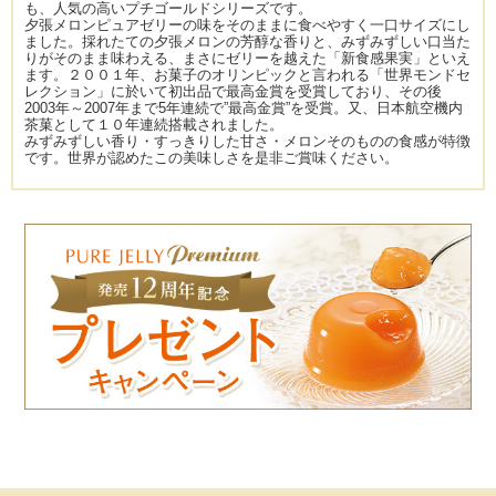
も、人気の高いプチゴールドシリーズです。
夕張メロンピュアゼリーの味をそのままに食べやすく一口サイズにし
ました。採れたての夕張メロンの芳醇な香りと、みずみずしい口当た
りがそのまま味わえる、まさにゼリーを越えた「新食感果実」といえ
ます。２００１年、お菓子のオリンピックと言われる「世界モンドセ
レクション」に於いて初出品で最高金賞を受賞しており、その後
2003年～2007年まで5年連続で”最高金賞”を受賞。又、日本航空機内
茶菓として１０年連続搭載されました。
みずみずしい香り・すっきりした甘さ・メロンそのものの食感が特徴
です。世界が認めたこの美味しさを是非ご賞味ください。