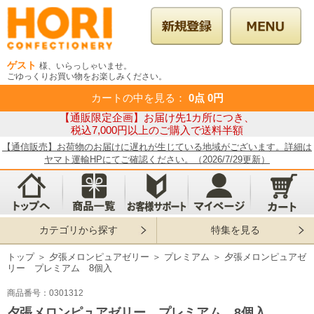
ゲスト
様、いらっしゃいませ。
ごゆっくりお買い物をお楽しみください。
カートの中を見る
：
0点
0円
【通販限定企画】お届け先1カ所につき、
税込7,000円以上のご購入で送料半額
【通信販売】お荷物のお届けに遅れが生じている地域がございます。詳細は
ヤマト運輸HPにてご確認ください。（2026/7/29更新）
カテゴリから探す
特集を見る
トップ
＞
夕張メロンピュアゼリー
＞
プレミアム
＞
夕張メロンピュアゼ
リー プレミアム 8個入
商品番号：0301312
夕張メロンピュアゼリー プレミアム 8個入