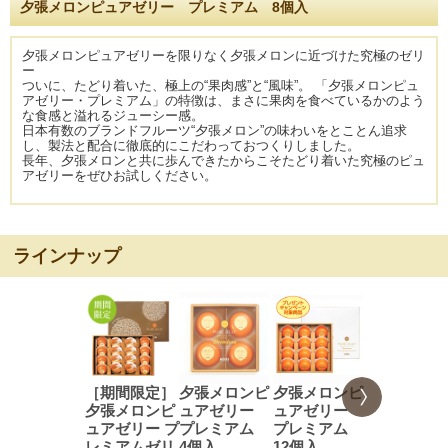
夕張メロンピュアゼリー プレミアム 8個入
夕張メロンピュアゼリーを限りなく夕張メロンに近づけた究極のゼリ
ー
ついに、たどり着いた、極上の“果肉感”と“風味”。 「夕張メロンピュ
アゼリー・プレミアム」の特徴は、まさに果肉を食べているかのよう
な食感と溢れるジューシー感。
日本有数のブランドフルーツ“夕張メロン”の味わいをとことん追求
し、製法と配合に徹底的にこだわっておつくりしました。
長年、夕張メロンと共に歩んできたからこそたどり着いた究極のピュ
アゼリーをぜひお試しください。
ラインナップ
［期間限定］
夕張メロンピ
夕張メロンピ
夕張メロン
夕張メロンピ
ュアゼリー
ュアゼリー
ュアゼリ
ュアゼリー プ
プレミアム
プレミアム
プレミア
レミアムゼリ
4個入
12個入
16個入