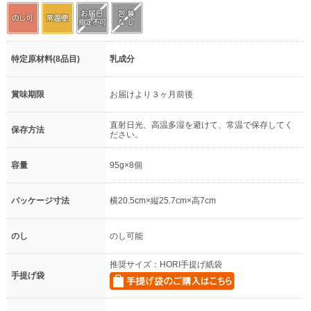
特定原材料(8品目)
乳成分
賞味期限
お届けより３ヶ月前後
直射日光、高温多湿を避けて、常温で保存してく
保存方法
ださい。
容量
95g×8個
パッケージ寸法
横20.5cm×縦25.7cm×高7cm
のし
のし可能
推奨サイズ：HORI手提げ紙袋
手提げ袋