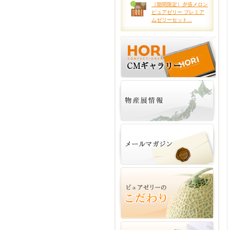
［期間限定］夕張メロン
ピュアゼリー プレミア
ムゼリーセット...