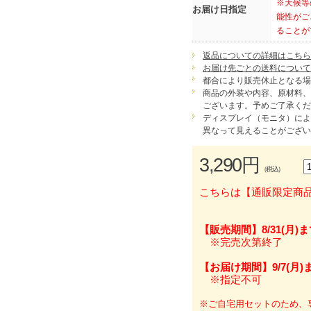
※天候等
お届け日指定
能性がご
ることが
返品についての詳細はこちら
お届け先ごとの送料について
都合により販売休止となる場
商品の外装や内容、原材料、
ございます。予めご了承くだ
ディスプレイ（モニタ）によ
異なって見えることがござい
3,290円
（税込）
こちらは【通販限定商
【販売期間】8/31(月)
※完売次第終了
【お届け期間】9/7(月)
※指定不可
※ご自宅用セットのため、