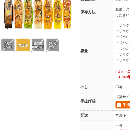
直射日光
保存方法
ください
・じゃが
・じゃが
・じゃが
・じゃが
・じゃが
容量
・じゃが
・じゃが
[セット
・HOR
のし
不可
推奨サイ
手提げ袋
配送
常温便
不可