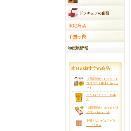
［通販限定］じゃがいも
コロコロ 7種味くらべセ
ット
とうきびチョコ 10本
入
［期間限定］北海道夕張
メロンパイケーキ
夕張メロンピュアゼリ
ー 15個入