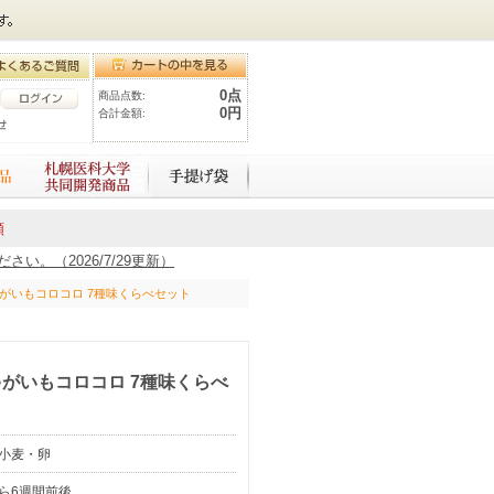
0点
商品点数:
0円
合計金額:
額
。（2026/7/29更新）
がいもコロコロ 7種味くらべセット
がいもコロコロ 7種味くらべ
小麦・卵
ら6週間前後