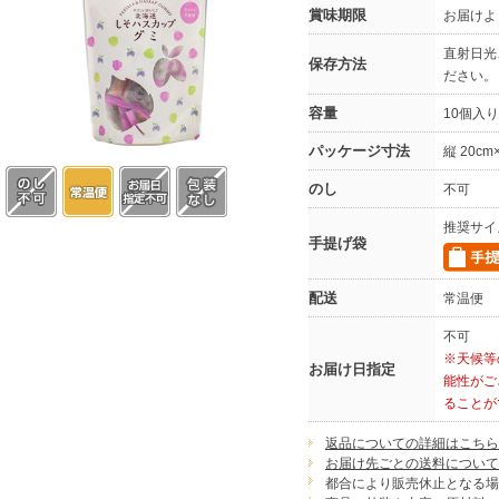
賞味期限
お届けよ
直射日光
保存方法
ださい。
容量
10個入り
パッケージ寸法
縦 20cm
のし
不可
推奨サイ
手提げ袋
配送
常温便
不可
※天候等
お届け日指定
能性がご
ることが
返品についての詳細はこちら
お届け先ごとの送料について
都合により販売休止となる場