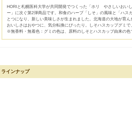
HORIと札幌医科大学が共同開発でつくった「ホリ やさしいおい
ー」に次ぐ第2弾商品です。和食のハーブ「しそ」の風味と「ハス
とつになり、新しい美味しさが生まれました。北海道の大地が育ん
おいしさはおやつに、気分転換にぴったり。しそハスカップグミで
※無香料・無着色：グミの色は、原料のしそとハスカップ由来の色
ラインナップ