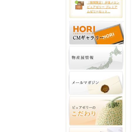
［期間限定］夕張メロン
ピュアゼリー プレミア
ムゼリーセット...