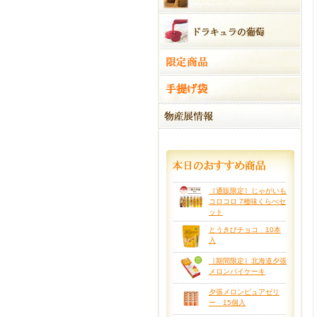
［通販限定］じゃがいも
コロコロ 7種味くらべセ
ット
とうきびチョコ 10本
入
［期間限定］北海道夕張
メロンパイケーキ
夕張メロンピュアゼリ
ー 15個入