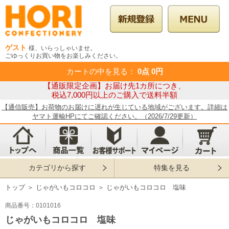
ゲスト
様、いらっしゃいませ。
ごゆっくりお買い物をお楽しみください。
カートの中を見る
：
0点
0円
【通販限定企画】お届け先1カ所につき、
税込7,000円以上のご購入で送料半額
【通信販売】お荷物のお届けに遅れが生じている地域がございます。詳細は
ヤマト運輸HPにてご確認ください。（2026/7/29更新）
カテゴリから探す
特集を見る
トップ
＞
じゃがいもコロコロ
＞
じゃがいもコロコロ 塩味
商品番号：0101016
じゃがいもコロコロ 塩味