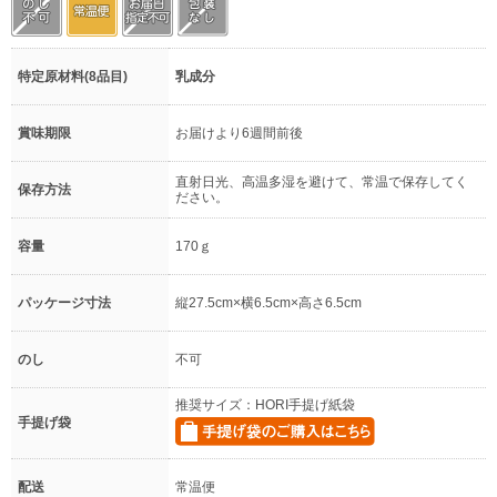
特定原材料(8品目)
乳成分
賞味期限
お届けより6週間前後
直射日光、高温多湿を避けて、常温で保存してく
保存方法
ださい。
容量
170ｇ
パッケージ寸法
縦27.5cm×横6.5cm×高さ6.5cm
のし
不可
推奨サイズ：HORI手提げ紙袋
手提げ袋
配送
常温便