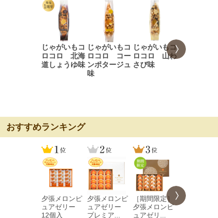
じゃがいもコ
じゃがいもコ
じゃがいもコ
じゃがいも
ロコロ 北海
ロコロ コー
ロコロ 山わ
ロコロ 焼
道しょうゆ味
ンポタージュ
さび味
とうきび味
味
おすすめランキング
夕張メロンピ
夕張メロンピ
［期間限定］
夕張メロン
ュアゼリー
ュアゼリー
夕張メロンピ
ュアゼリ
12個入
プレミア...
ュアゼリ...
プレミア...