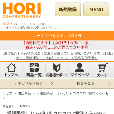
ゲスト
様、いらっしゃいませ。
ごゆっくりお買い物をお楽しみください。
カートの中を見る
：
0点
0円
【通販限定企画】お届け先1カ所につき、
税込7,000円以上のご購入で送料半額
【通信販売】お荷物のお届けに遅れが生じている地域がございます。詳細は
ヤマト運輸HPにてご確認ください。（2026/7/29更新）
カテゴリから探す
特集を見る
トップ
＞
限定商品
＞
［通販限定］じゃがいもコロコロ 7種味くらべセ
ット
商品番号：0109042
［通販限定］じゃがいもコロコロ 7種味くらべセッ