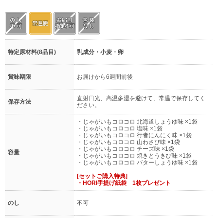
特定原材料(8品目)
乳成分・小麦・卵
賞味期限
お届けから6週間前後
直射日光、高温多湿を避けて、常温で保存してく
保存方法
ださい。
・じゃがいもコロコロ 北海道しょうゆ味 ×1袋
・じゃがいもコロコロ 塩味 ×1袋
・じゃがいもコロコロ 行者にんにく味 ×1袋
・じゃがいもコロコロ 山わさび味 ×1袋
・じゃがいもコロコロ チーズ味 ×1袋
容量
・じゃがいもコロコロ 焼きとうきび味 ×1袋
・じゃがいもコロコロ バターしょうゆ味 ×1袋
[セットご購入特典]
・HORI手提げ紙袋 1枚プレゼント
のし
不可