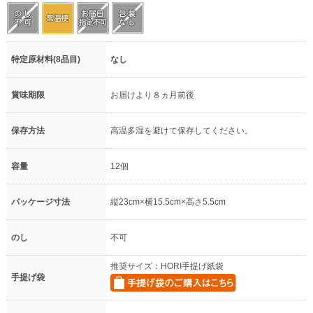
特定原材料(8品目)
なし
賞味期限
お届けより８ヵ月前後
保存方法
高温多湿を避けて保存してください。
容量
12個
パッケージ寸法
縦23cm×横15.5cm×高さ5.5cm
のし
不可
推奨サイズ：HORI手提げ紙袋
手提げ袋