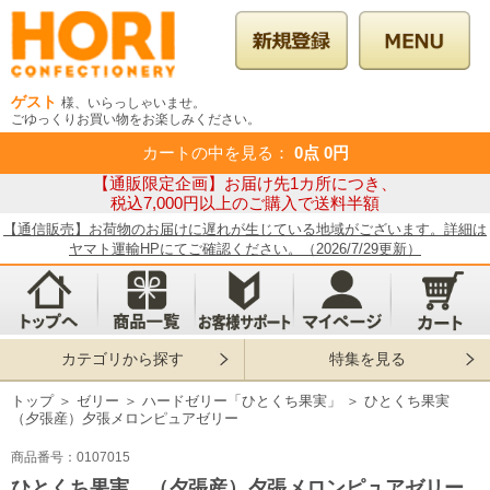
ゲスト
様、いらっしゃいませ。
ごゆっくりお買い物をお楽しみください。
カートの中を見る
：
0点
0円
【通販限定企画】お届け先1カ所につき、
税込7,000円以上のご購入で送料半額
【通信販売】お荷物のお届けに遅れが生じている地域がございます。詳細は
ヤマト運輸HPにてご確認ください。（2026/7/29更新）
カテゴリから探す
特集を見る
トップ
＞
ゼリー
＞
ハードゼリー「ひとくち果実」
＞
ひとくち果実
（夕張産）夕張メロンピュアゼリー
商品番号：0107015
ひとくち果実 （夕張産）夕張メロンピュアゼリー