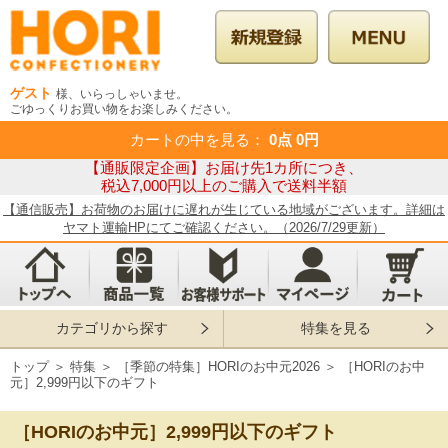
ゲスト
様、いらっしゃいませ。
ごゆっくりお買い物をお楽しみください。
カートの中を見る
：
0点
0円
【通販限定企画】お届け先1カ所につき、
税込7,000円以上のご購入で送料半額
【通信販売】お荷物のお届けに遅れが生じている地域がございます。詳細は
ヤマト運輸HPにてご確認ください。（2026/7/29更新）
カテゴリから探す
特集を見る
トップ
＞
特集
＞
［季節の特集］HORIのお中元2026
＞
［HORIのお中
元］2,999円以下のギフト
［HORIのお中元］2,999円以下のギフト