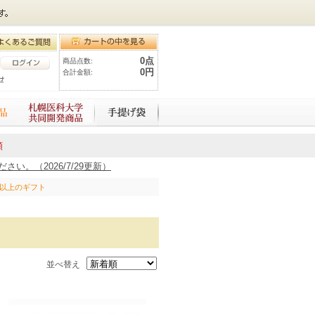
0点
商品点数:
0円
合計金額:
額
。（2026/7/29更新）
0円以上のギフト
並べ替え