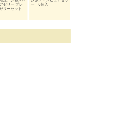
限定］夕張メロ
夕張メロンピュアゼリ
夕張メロンピュアゼリ
夕張メロン 
アゼリー プレ
ー 6個入
ー プレミアム 16
アゼリー 8
ゼリーセット...
個入