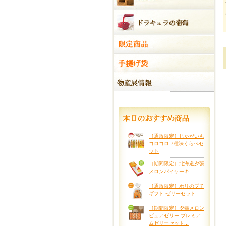
［通販限定］じゃがいも
コロコロ 7種味くらべセ
ット
［期間限定］北海道夕張
メロンパイケーキ
［通販限定］ホリのプチ
ギフト ゼリーセット
［期間限定］夕張メロン
ピュアゼリー プレミア
ムゼリーセット...