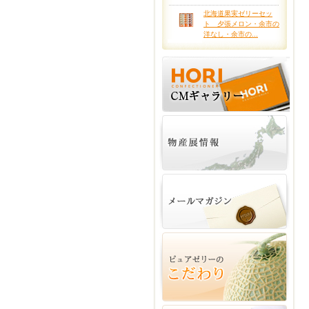
北海道果実ゼリーセッ
ト 夕張メロン・余市の
洋なし・余市の...