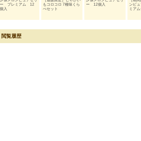
夕張メロンピュアゼリ
［通販限定］じゃがい
夕張メロンピュアゼリ
［期間
ー プレミアム 12
もコロコロ 7種味くら
ー 12個入
ンピュ
個入
べセット
ミアム
閲覧履歴