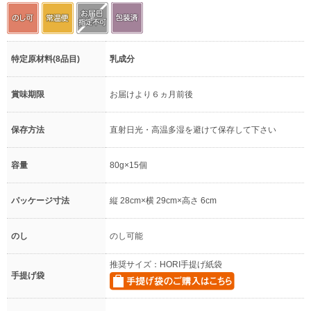
特定原材料(8品目)
乳成分
賞味期限
お届けより６ヵ月前後
保存方法
直射日光・高温多湿を避けて保存して下さい
容量
80g×15個
パッケージ寸法
縦 28cm×横 29cm×高さ 6cm
のし
のし可能
推奨サイズ：HORI手提げ紙袋
手提げ袋