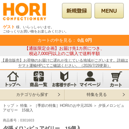
ゲスト
様、いらっしゃいませ。
ごゆっくりお買い物をお楽しみください。
カートの中を見る
：
0点
0円
【通販限定企画】お届け先1カ所につき、
税込7,000円以上のご購入で送料半額
【通信販売】お荷物のお届けに遅れが生じている地域がございます。詳細は
ヤマト運輸HPにてご確認ください。（2026/7/29更新）
カテゴリから探す
特集を見る
トップ
＞
特集
＞
［季節の特集］HORIのお中元2026
＞
夕張メロンピュ
アゼリー 15個入
商品番号：0301603
夕張メロンピュアゼリー 15個入