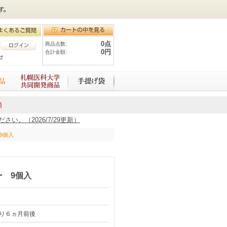
0点
商品点数:
0円
合計金額:
額
。（2026/7/29更新）
9個入
 9個入
り６ヵ月前後