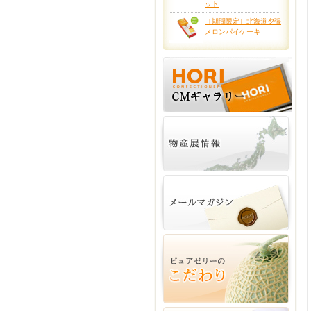
ット
［期間限定］北海道夕張
メロンパイケーキ