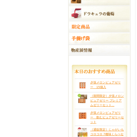
夕張メロンピュアゼリ
ー 15個入
［期間限定］夕張メロン
ピュアゼリー プレミア
ムゼリーセット...
夕張メロンピュアゼリ
ー 飲むピュアゼリーセ
ット
［通販限定］じゃがいも
コロコロ 7種味くらべセ