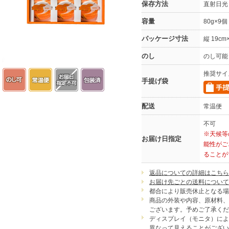
保存方法
直射日光
容量
80g×9個
パッケージ寸法
縦 19cm
のし
のし可能
推奨サイ
手提げ袋
配送
常温便
不可
※天候等
お届け日指定
能性がご
ることが
返品についての詳細はこちら
お届け先ごとの送料について
都合により販売休止となる場
商品の外装や内容、原材料、
ございます。予めご了承くだ
ディスプレイ（モニタ）によ
異なって見えることがござい