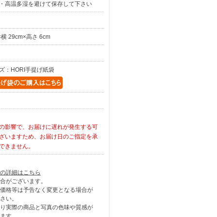
・高温多湿を避けて保存して下さい
×横 29cm×高さ 6cm
ズ：HORI手提げ紙袋
の影響で、お届けに遅れが発生する可
ざいますため、お届け日のご指定を承
できません。
の詳細はこちら
合がございます。
価格等は予告なく変更となる場合が
さい。
り実際の商品と写真の色味や質感が
ます。