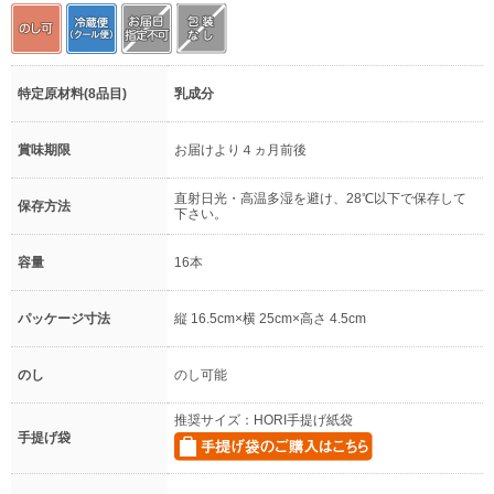
特定原材料(8品目)
乳成分
賞味期限
お届けより４ヵ月前後
直射日光・高温多湿を避け、28℃以下で保存して
保存方法
下さい。
容量
16本
パッケージ寸法
縦 16.5cm×横 25cm×高さ 4.5cm
のし
のし可能
推奨サイズ：HORI手提げ紙袋
手提げ袋