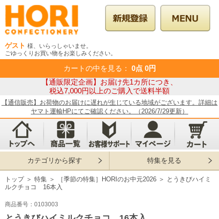
ゲスト
様、いらっしゃいませ。
ごゆっくりお買い物をお楽しみください。
カートの中を見る
：
0点
0円
【通販限定企画】お届け先1カ所につき、
税込7,000円以上のご購入で送料半額
【通信販売】お荷物のお届けに遅れが生じている地域がございます。詳細は
ヤマト運輸HPにてご確認ください。（2026/7/29更新）
カテゴリから探す
特集を見る
トップ
＞
特集
＞
［季節の特集］HORIのお中元2026
＞
とうきびハイミ
ルクチョコ 16本入
商品番号：0103003
とうきびハイミルクチョコ 16本入