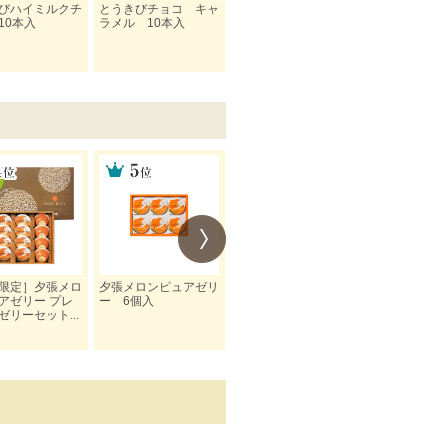
びハイミルクチ
とうきびチョコ キャ
とうきびチョコ プレ
とうきびチョ
10本入
ラメル 10本入
ミアム 10本入
本入
限定］夕張メロ
夕張メロンピュアゼリ
夕張メロンピュアゼリ
夕張メロン 
アゼリー プレ
ー 6個入
ー プレミアム 16
アゼリー 8
ゼリーセット...
個入