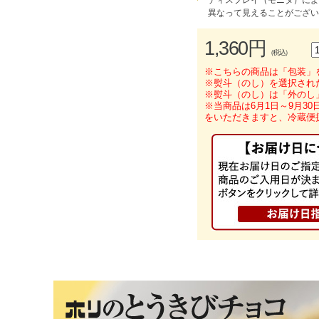
ディスプレイ（モニタ）によ
異なって見えることがござい
1,360円
（税込）
※こちらの商品は「包装」
※熨斗（のし）を選択され
※熨斗（のし）は「外のし
※当商品は6月1日～9月3
をいただきますと、冷蔵便