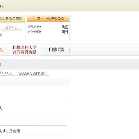
0点
商品点数:
0円
合計金額:
額
。（2026/7/29更新）
入
り4ヵ月前後