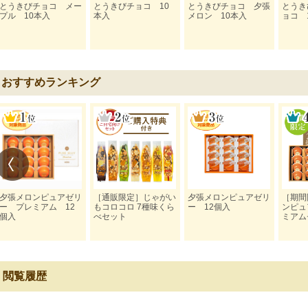
とうきびチョコ メー
とうきびチョコ 10
とうきびチョコ 夕張
とうき
プル 10本入
本入
メロン 10本入
ョコ 
おすすめランキング
夕張メロンピュアゼリ
［通販限定］じゃがい
夕張メロンピュアゼリ
［期間
ー プレミアム 12
もコロコロ 7種味くら
ー 12個入
ンピュ
個入
べセット
ミアム
閲覧履歴