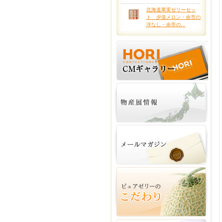
北海道果実ゼリーセッ
ト 夕張メロン・余市の
洋なし・余市の...