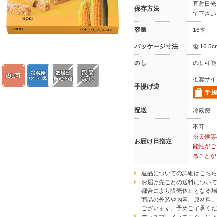
直射日光
保存方法
て下さい
容量
16本
パッケージ寸法
縦 16.5
のし
のし可能
推奨サイ
手提げ袋
配送
冷蔵便
不可
※天候等
お届け日指定
能性がご
ることが
返品についての詳細はこちら
お届け先ごとの送料について
都合により販売休止となる場
商品の外装や内容、原材料、
ございます。予めご了承くだ