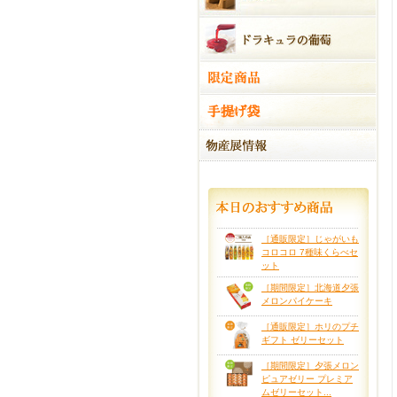
［通販限定］じゃがいも
コロコロ 7種味くらべセ
ット
［期間限定］北海道夕張
メロンパイケーキ
［通販限定］ホリのプチ
ギフト ゼリーセット
［期間限定］夕張メロン
ピュアゼリー プレミア
ムゼリーセット...