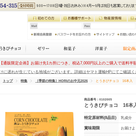
【通販限定企画】お届け先1カ所につき、税込7,000円以上のご購入で送料半
に遅れが生じている地域がございます。詳細はヤマト運輸HPにてご確認ください
トップ
特集
［季節の特集］HORIのお中元2026
とうきびチョコ 16本入
商品番号：0102005
とうきびチョコ 16本
特定原材料(8品目)
乳成分
賞味期限
お届けよ