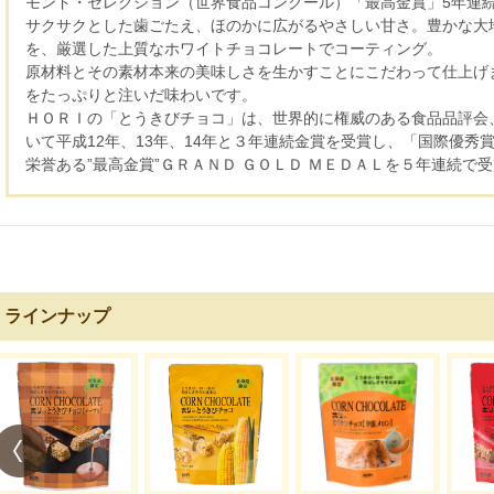
モンド・セレクション（世界食品コンクール）「最高金賞」5年連
サクサクとした歯ごたえ、ほのかに広がるやさしい甘さ。豊かな大
を、厳選した上質なホワイトチョコレートでコーティング。
原材料とその素材本来の美味しさを生かすことにこだわって仕上げ
をたっぷりと注いだ味わいです。
ＨＯＲＩの「とうきびチョコ」は、世界的に権威のある食品品評会
いて平成12年、13年、14年と３年連続金賞を受賞し、「国際優秀
栄誉ある”最高金賞”ＧＲＡＮＤ ＧＯＬＤ ＭＥＤＡＬを５年連続で
ラインナップ