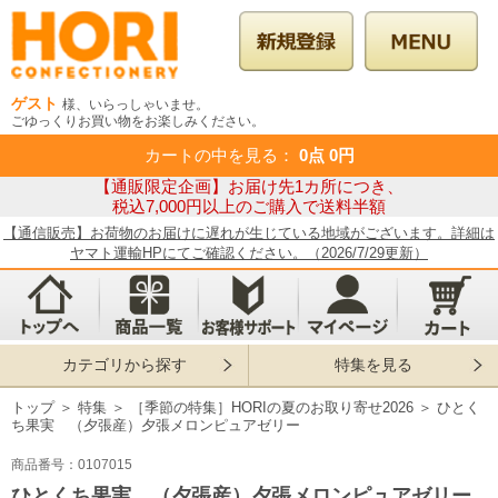
ゲスト
様、いらっしゃいませ。
ごゆっくりお買い物をお楽しみください。
カートの中を見る
：
0点
0円
【通販限定企画】お届け先1カ所につき、
税込7,000円以上のご購入で送料半額
【通信販売】お荷物のお届けに遅れが生じている地域がございます。詳細は
ヤマト運輸HPにてご確認ください。（2026/7/29更新）
カテゴリから探す
特集を見る
トップ
＞
特集
＞
［季節の特集］HORIの夏のお取り寄せ2026
＞
ひとく
ち果実 （夕張産）夕張メロンピュアゼリー
商品番号：0107015
ひとくち果実 （夕張産）夕張メロンピュアゼリー