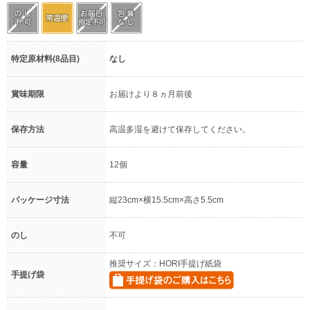
特定原材料(8品目)
なし
賞味期限
お届けより８ヵ月前後
保存方法
高温多湿を避けて保存してください。
容量
12個
パッケージ寸法
縦23cm×横15.5cm×高さ5.5cm
のし
不可
推奨サイズ：HORI手提げ紙袋
手提げ袋