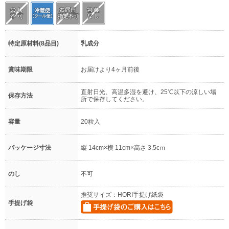
特定原材料(8品目)
乳成分
賞味期限
お届けより4ヶ月前後
直射日光、高温多湿を避け、25℃以下の涼しい場
保存方法
所で保存してください。
容量
20粒入
パッケージ寸法
縦 14cm×横 11cm×高さ 3.5cｍ
のし
不可
推奨サイズ：HORI手提げ紙袋
手提げ袋