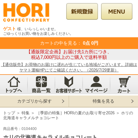
ゲスト
様、いらっしゃいませ。
ごゆっくりお買い物をお楽しみください。
カートの中を見る
：
0点
0円
【通販限定企画】お届け先1カ所につき、
税込7,000円以上のご購入で送料半額
【通信販売】お荷物のお届けに遅れが生じている地域がございます。詳細は
ヤマト運輸HPにてご確認ください。（2026/7/29更新）
カテゴリから探す
特集を見る
トップ
＞
特集
＞
［季節の特集］HORIの夏のお取り寄せ2026
＞
ホリの
北海道キャラメルチョコレート
商品番号：0104400
ホリの北海道キャラメルチョコレート