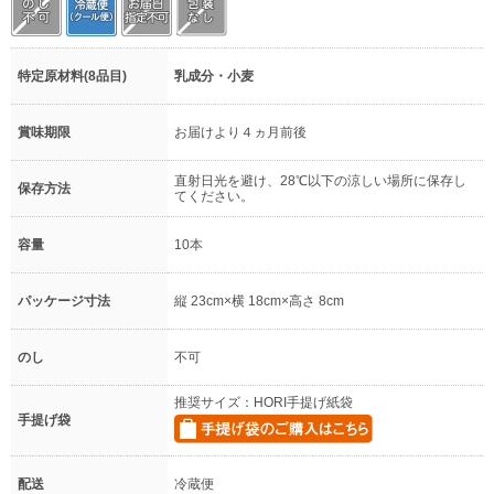
特定原材料(8品目)
乳成分・小麦
賞味期限
お届けより４ヵ月前後
直射日光を避け、28℃以下の涼しい場所に保存し
保存方法
てください。
容量
10本
パッケージ寸法
縦 23cm×横 18cm×高さ 8cm
のし
不可
推奨サイズ：HORI手提げ紙袋
手提げ袋
配送
冷蔵便