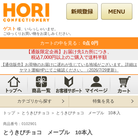
ゲスト
様、いらっしゃいませ。
ごゆっくりお買い物をお楽しみください。
カートの中を見る
：
0点
0円
【通販限定企画】お届け先1カ所につき、
税込7,000円以上のご購入で送料半額
【通信販売】お荷物のお届けに遅れが生じている地域がございます。詳細は
ヤマト運輸HPにてご確認ください。（2026/7/29更新）
カテゴリから探す
特集を見る
トップ
＞
とうきびチョコ
＞
とうきびチョコ メープル 10本入
商品番号：0102901
とうきびチョコ メープル 10本入