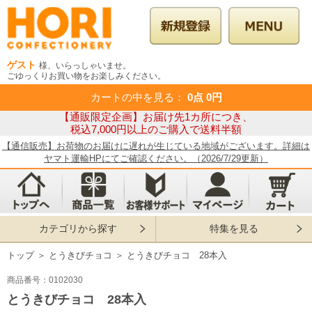
ゲスト
様、いらっしゃいませ。
ごゆっくりお買い物をお楽しみください。
カートの中を見る
：
0点
0円
【通販限定企画】お届け先1カ所につき、
税込7,000円以上のご購入で送料半額
【通信販売】お荷物のお届けに遅れが生じている地域がございます。詳細は
ヤマト運輸HPにてご確認ください。（2026/7/29更新）
カテゴリから探す
特集を見る
トップ
＞
とうきびチョコ
＞
とうきびチョコ 28本入
商品番号：0102030
とうきびチョコ 28本入