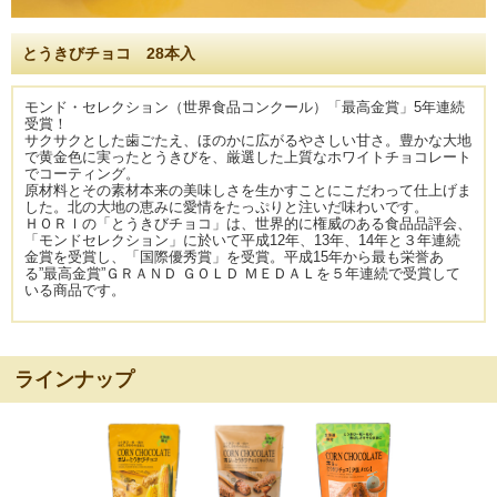
とうきびチョコ 28本入
モンド・セレクション（世界食品コンクール）「最高金賞」5年連続
受賞！
サクサクとした歯ごたえ、ほのかに広がるやさしい甘さ。豊かな大地
で黄金色に実ったとうきびを、厳選した上質なホワイトチョコレート
でコーティング。
原材料とその素材本来の美味しさを生かすことにこだわって仕上げま
した。北の大地の恵みに愛情をたっぷりと注いだ味わいです。
ＨＯＲＩの「とうきびチョコ」は、世界的に権威のある食品品評会、
「モンドセレクション」に於いて平成12年、13年、14年と３年連続
金賞を受賞し、「国際優秀賞」を受賞。平成15年から最も栄誉あ
る”最高金賞”ＧＲＡＮＤ ＧＯＬＤ ＭＥＤＡＬを５年連続で受賞して
いる商品です。
ラインナップ