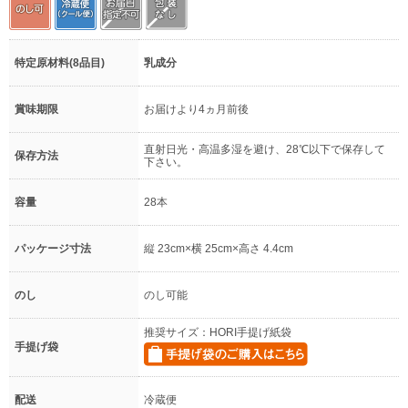
特定原材料(8品目)
乳成分
賞味期限
お届けより4ヵ月前後
直射日光・高温多湿を避け、28℃以下で保存して
保存方法
下さい。
容量
28本
パッケージ寸法
縦 23cm×横 25cm×高さ 4.4cm
のし
のし可能
推奨サイズ：HORI手提げ紙袋
手提げ袋
配送
冷蔵便